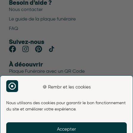
Besoin d’aide ?
Nous contacter
Le guide de la plaque funéraire
FAQ
Suivez-nous
À découvrir
Plaque Funéraire avec un QR Code
Blog funéraire
🍪 Rembr et les cookies
Plan du site
Avis Rembr
Nous utilisons des cookies pour garantir le bon fonctionnement
Liens légaux
du site et améliorer votre expérience.
Mentions légales
Conditions d’utilisation
Accepter
Politique de cookies (UE)