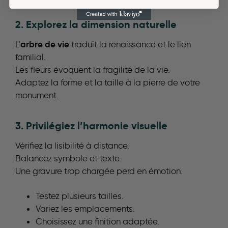
2. Explorez la dimension naturelle
arbre de vie
L’
traduit la renaissance et le lien
familial.
Les fleurs évoquent la fragilité de la vie.
Adaptez la forme et la taille à la pierre de votre
monument.
3. Privilégiez l’harmonie visuelle
Vérifiez la lisibilité à distance.
Balancez symbole et texte.
Une gravure trop chargée perd en émotion.
Testez plusieurs tailles.
Variez les emplacements.
Choisissez une finition adaptée.