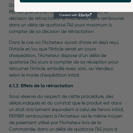
Dans le cas où l’Article n’a pas encore été expédié,
REMBR prendra en compte immédiatement la
décision de rétractation et l’Acheteur sera remboursé
dans un délai de quatorze (14) jours maximum à
compter de sa décision de rétractation.
Dans le cas où l’Acheteur aurait d’ores et déjà reçu
l’Article et/ou que l’Article serait en cours
d’expédition, l’Acheteur dispose d’un délai de
quatorze (14) jours à compter de sa réception pour
retourner l’Article, emballé avec soin, au Vendeur,
selon le mode d’expédition initial.
6.1.3. Effets de la rétractation
Sous réserve du respect de cette procédure, des
délais indiqués et du constat que le produit est dans
un état strictement équivalent à celui de l’envoi initial,
REMBR remboursera à l’Acheteur via le même moyen
de paiement utilisé par l’Acheteur lors de la
Commande, dans un délai de quatorze (14) jours à