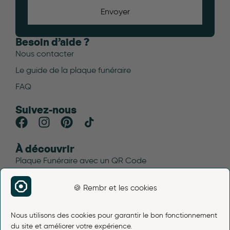
Envoyer
Besoin d’aide ?
Nous contacter
Le guide de la plaque funéraire
FAQ
Suivez-nous
À découvrir
Plaque Funéraire avec un QR Code
Blog funéraire
🍪 Rembr et les cookies
Plan du site
Avis Rembr
Nous utilisons des cookies pour garantir le bon fonctionnement
Liens légaux
du site et améliorer votre expérience.