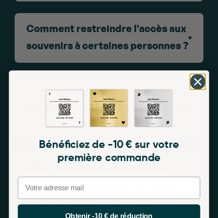
Comment restreindre l'accès aux
souvenirs à certaines personnes ?
Quelles options de
personnalisation sont disponibles
?
Bénéficiez de -10 € sur votre
première commande
Est-il possible de modifier les
Email
souvenirs associés au QR code
après la création de la plaque ?
Obtenir -10 € de réduction