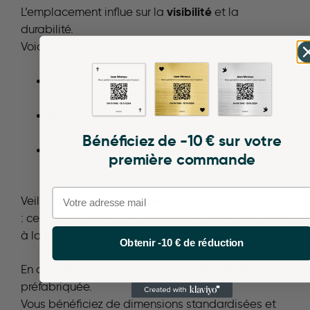
visibilité
L’emplacement influe sur la
et la
durabilité.
Voici les zones les plus courantes :
Face avant du socle : endroit privilégié pour
le nom et les dates.
Pied du monument : pour des citations
courtes.
Bénéficiez de -10 € sur votre
Côtés latéraux : pour des éléments
première commande
complémentaires (symboles, épitaphes).
Email
réglementation
Veillez à respecter la
du cimetière
: certaines concessions limitent l’espace consacré
gravure
à la
.
Obtenir -10 € de réduction
plaque funéraire
En cas de doute, optez pour une
préfabriquée.
Vous bénéficiez de dimensions standardisées et