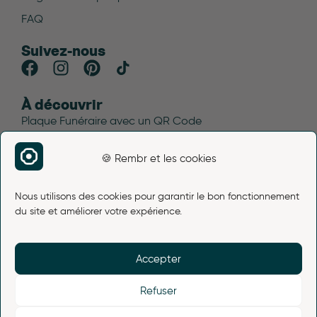
FAQ
Suivez-nous
À découvrir
Plaque Funéraire avec un QR Code
Blog funéraire
🍪 Rembr et les cookies
Plan du site
Avis Rembr
Nous utilisons des cookies pour garantir le bon fonctionnement
Liens légaux
du site et améliorer votre expérience.
Mentions légales
Conditions d’utilisation
Accepter
Politique de cookies (UE)
Conditions générales de vente
Refuser
Politique de retour et de remboursement