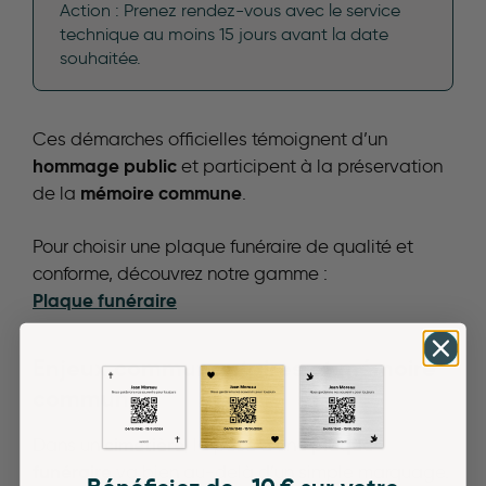
Action : Prenez rendez-vous avec le service
technique au moins 15 jours avant la date
souhaitée.
Ces démarches officielles témoignent d’un
hommage public
et participent à la préservation
mémoire commune
de la
.
Pour choisir une plaque funéraire de qualité et
conforme, découvrez notre gamme :
Plaque funéraire
Enjeux communautaires et mémoire
commune
cimetière
plaque
Dans un
, la pose d’une
funéraire
va bien au-delà d’un simple marquage.