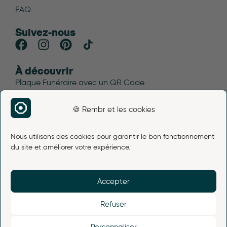
FAQ
Suivez-nous
À découvrir
Plaque Funéraire avec un QR Code
Blog funéraire
🍪 Rembr et les cookies
Plan du site
Avis Rembr
Nous utilisons des cookies pour garantir le bon fonctionnement
Liens légaux
du site et améliorer votre expérience.
Mentions légales
Conditions d’utilisation
Accepter
Politique de cookies (UE)
Conditions générales de vente
Refuser
Politique de retour et de remboursement
Personnaliser