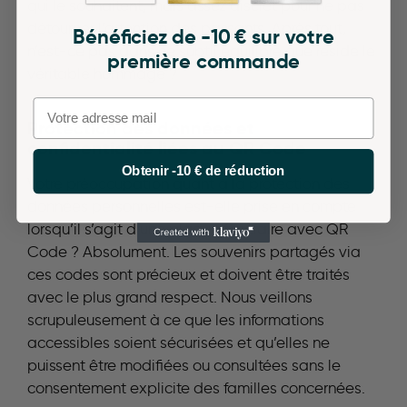
qui le souhaitent, mais assez discret pour ne pas
détourner l’attention des passants. Après tout,
Bénéficiez de -10 € sur votre
n’est-ce pas dans ce subtil équilibre que réside le
première commande
véritable hommage ?
Email
Protection des données et
confidentialité liées au QR Code
Obtenir -10 € de réduction
Votre préoccupation quant à la protection des
données personnelles est-elle prise en compte
lorsqu’il s’agit d’une plaque funéraire avec QR
Code ? Absolument. Les souvenirs partagés via
ces codes sont précieux et doivent être traités
avec le plus grand respect. Nous veillons
scrupuleusement à ce que les informations
accessibles soient sécurisées et qu’elles ne
puissent être modifiées ou consultées sans le
consentement explicite des familles concernées.