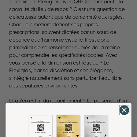
funéraire en Plexiglas avec QR Code respecte la
sacralité du lieu de repos ? C’est une question de
délicatesse autant que de conformité aux règles.
Chaque cimetière détient ses propres
prescriptions, souvent dictées par un souci de
décence et d’harmonie visuelle. Il est donc
primordial de se renseigner auprès de la mairie
pour comprendre les spécificités locales. Avez-
vous pensé à la dimension esthétique ? Le
Plexiglas, par sa discrétion et son élégance,
s’intègre naturellement sans perturber l’équilibre
des sépultures environnantes.
Et qu’en est-il du recueillement ? La présence d’un
QR Code doit être une invitation à la mémoire,
pas une intrusion. C’est pourquoi nous
recommandons un positionnement soigné :
suffisamment visible pour être scanné par ceux