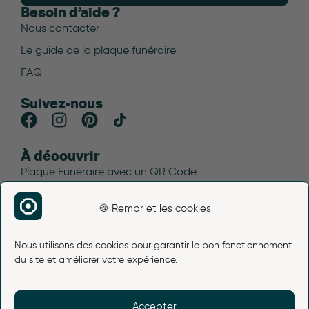
Besoin d’aide ?
Nous contacter
Le guide de la plaque funéraire
FAQ
Suivez-nous
À découvrir
Plaque Funéraire avec un QR Code
Blog funéraire
🍪 Rembr et les cookies
Plan du site
Avis Rembr
Nous utilisons des cookies pour garantir le bon fonctionnement
Liens légaux
du site et améliorer votre expérience.
Mentions légales
Conditions d’utilisation
Accepter